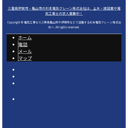
三重県伊賀市・亀山市の杉本電気クレーン株式会社は、土木・建設業や電
気工事士の求人募集中！
Copyright © 電気工事なら三重県亀山市や伊賀市などで活動する杉本電気クレーン株式会
社へ. All rights reserved.
ホーム
電話
メール
マップ