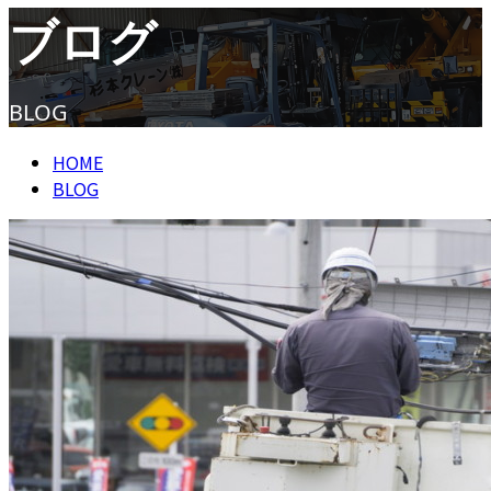
ブログ
ENTRY
BLOG
HOME
BLOG