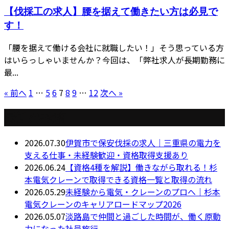
【伐採工の求人】腰を据えて働きたい方は必見で
す！
「腰を据えて働ける会社に就職したい！」そう思っている方
はいらっしゃいませんか？今回は、「弊社求人が長期勤務に
最...
« 前へ
1
…
5
6
7
8
9
…
12
次へ »
最近の投稿
2026.07.30
伊賀市で保安伐採の求人｜三重県の電力を
支える仕事・未経験歓迎・資格取得支援あり
2026.06.24
【資格4種を解説】働きながら取れる！杉
本電気クレーンで取得できる資格一覧と取得の流れ
2026.05.29
未経験から電気・クレーンのプロへ｜杉本
電気クレーンのキャリアロードマップ2026
2026.05.07
淡路島で仲間と過ごした時間が、働く原動
力になった社員旅行