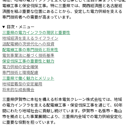
電線工事と保安伐採工事。特に三重県では、関西経済圏と名古屋経
済圏を結ぶ重要な位置にあることから、安定した電力供給を支える
専門技術者への需要が高まっています。
目次・メニュー
三重県の電力インフラの現状と重要性
地域経済を支えるライフライン
送配電網の次世代化への投資
配電線工事の専門技術と将来性
電気事業法に基づく技術基準
保安伐採工事の重要性と魅力
電力供給の安全確保
専門技術と環境配慮
三重県で働く魅力とメリット
地域密着型の安定雇用
将来的な成長機会
三重県伊賀市に本社を構える杉本電気クレーン株式会社では、地域
の電力インフラを支える配電線工事・保安伐採工事を通じて、60年
間にわたり地域社会に貢献し続けています。伊賀市・名張市・亀山
市を拠点とした事業展開により、三重県内全域での電力供給安定化
に重要な役割を担っています。